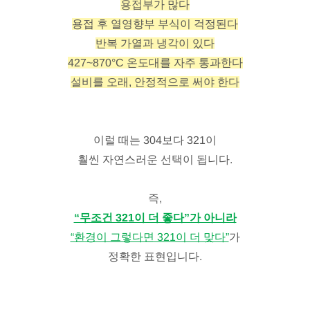
용접부가 많다
용접 후 열영향부 부식이 걱정된다
반복 가열과 냉각이 있다
427~870°C 온도대를 자주 통과한다
설비를 오래, 안정적으로 써야 한다
이럴 때는 304보다 321이
훨씬 자연스러운 선택이 됩니다.
즉,
“무조건 321이 더 좋다”가 아니라
“환경이 그렇다면 321이 더 맞다”
가
정확한 표현입니다.