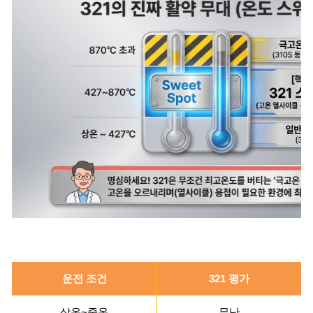
운전 조건
321 평가
상온~중온
무난