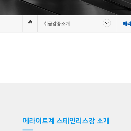
취급강종소개
페
페라이트계 스테인리스강 소개