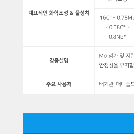
대표적인 화학조성 & 물성치
16Cr - 0.75M
- 0.08C* -
0.8Nb*
Mo 첨가 및 저
강종설명
안정성을 유지합
주요 사용처
배기관, 매니폴드